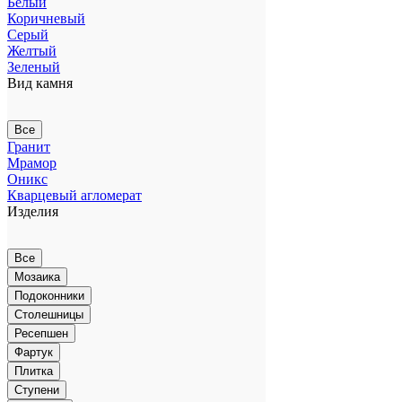
Белый
Коричневый
Серый
Желтый
Зеленый
Вид камня
Все
Гранит
Мрамор
Оникс
Кварцевый агломерат
Изделия
Все
Мозаика
Подоконники
Столешницы
Ресепшен
Фартук
Плитка
Ступени