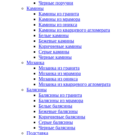
Черные поручни
Камины
Камины из гранита
Камины из мрамора
Камины из оникса
Камины из кварцевого агломерата
Белые камины
Бежевые камины
Коричневые камины
Серые камины
Черные камины
Мозаика
Мозаика из гранита
Мозаика из мрамора
Мозаика из оникса
Мозаика из кварцевого агломерата
Балясины
Балясины из гранита
Балясины из мрамора
Белые балясины
Бежевые балясины
Коричневые балясины
Серые балясины
Черные балясины
Подставка