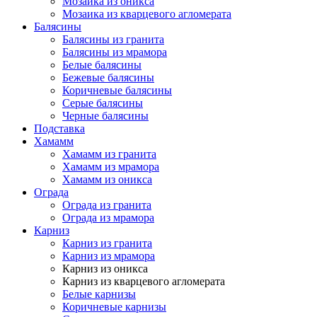
Мозаика из оникса
Мозаика из кварцевого агломерата
Балясины
Балясины из гранита
Балясины из мрамора
Белые балясины
Бежевые балясины
Коричневые балясины
Серые балясины
Черные балясины
Подставка
Хамамм
Хамамм из гранита
Хамамм из мрамора
Хамамм из оникса
Ограда
Ограда из гранита
Ограда из мрамора
Карниз
Карниз из гранита
Карниз из мрамора
Карниз из оникса
Карниз из кварцевого агломерата
Белые карнизы
Коричневые карнизы