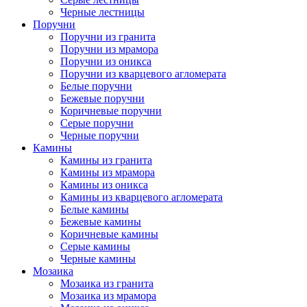
Черные лестницы
Поручни
Поручни из гранита
Поручни из мрамора
Поручни из оникса
Поручни из кварцевого агломерата
Белые поручни
Бежевые поручни
Коричневые поручни
Серые поручни
Черные поручни
Камины
Камины из гранита
Камины из мрамора
Камины из оникса
Камины из кварцевого агломерата
Белые камины
Бежевые камины
Коричневые камины
Серые камины
Черные камины
Мозаика
Мозаика из гранита
Мозаика из мрамора