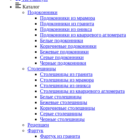
Каталог
Подокoнники
Подоконники из мрамора
Подокoнники из гранита
Подоконники из оникса
Подоконники из кварцевого агломерата
Белые подоконники
Коричневые подоконники
Бежевые подоконники
Серые подоконники
Черные подоконники
Столешницы
Столешницы из гранита
Столешницы из мрамора
Столешницы из оникса
Столешницы из кварцевого агломерата
Белые столешницы
Бежевые столешницы
Коричневые столешницы
Серые столешницы
Черные столешницы
Рецепшен
Фартук
Фартук из гранита