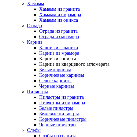
Хамамм
Хамамм из гранита
Хамамм из мрамора
Хамамм из оникса
Ограда
Ограда из гранита
Ограда из мрамора
Карниз
Карниз из гранита
Карниз из мрамора
Карниз из оникса
Карниз из кварцевого агломерата
Белые карнизы
Коричневые карнизы
Серые карнизы
Черные карнизы
Пилястры
Пилястры из гранита
Пилястры из мрамора
Белые пилястры
Бежевые пилястры
Коричневые пилястры
Черные пилястры
Слэбы
Слэбы из гранита