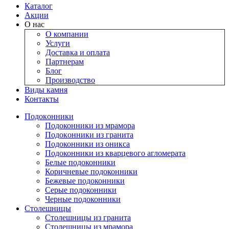
Каталог
Акции
О нас
О компании
Услуги
Доставка и оплата
Партнерам
Блог
Производство
Виды камня
Контакты
Подокoнники
Подоконники из мрамора
Подокoнники из гранита
Подоконники из оникса
Подоконники из кварцевого агломерата
Белые подоконники
Коричневые подоконники
Бежевые подоконники
Серые подоконники
Черные подоконники
Столешницы
Столешницы из гранита
Столешницы из мрамора